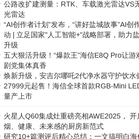
公路改扩建测量：RTK、车载激光雷达VS
光雷达
“AI创作者计划”发布，“讲好盐城故事”AI创
动 | 立足国家"人工智能+"战略部署，助
升级
五大狠活升级！“爆款王”海信E8Q Pro让
剧党集体真香
焕新升级，安吉尔哪吒2代净水器守护饮水
27999元起售！海信全球首款RGB-Mini L
量产上市
火星人Q60集成灶重磅亮相AWE2025， 
烟、健康、未来感的厨房新范式
研究10+篇测评后精心总结：一文搞明白海