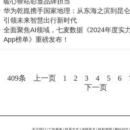
暖心驿站彰显品牌担当
华为乾崑携手国家地理：从东海之滨到昆
引领未来智慧出行新时代
全面聚焦AI领域，七麦数据《2024年度实力
App榜单》重磅发布！
409条
上一页
1
2
3
4
5
6
下一页
关于我们
|
广告服务
|
联系方式
|
诚聘英才
|
版权声明
|
网站动态