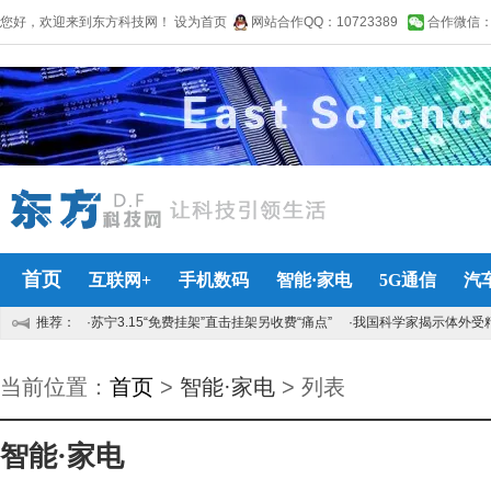
您好，欢迎来到东方科技网！
设为首页
网站合作QQ：10723389
合作微信：lin
首页
互联网+
手机数码
智能·家电
5G通信
汽
推荐：
·苏宁3.15“免费挂架”直击挂架另收费“痛点”
·我国科学家揭示体外受
当前位置：
首页
>
智能·家电
> 列表
智能·家电