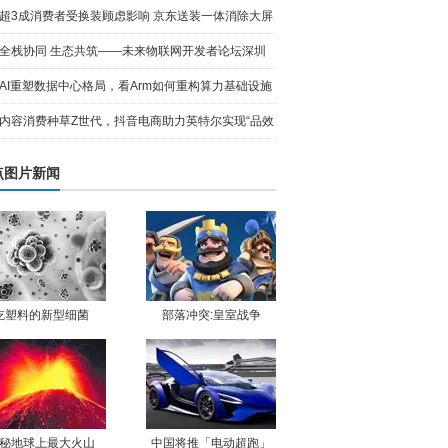
超3成消费者受换装顾虑影响 京东送装一体消除大屏
入户难题
全栈协同 生态共筑——未来物联网开发者论坛深圳
启幕，解
AI重塑数据中心格局，看Arm如何重构算力基础设施
新形态
内容消费种草Z世代，抖音电商助力英特尔实现“品效
合一”
点图片新闻
吃塑料的新型细菌
部落冲突:皇室战争
秘地球上最大火山
中国将推「电动超跑」