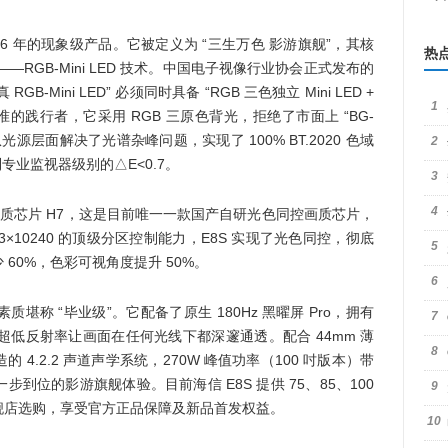
026 年的现象级产品。它被定义为 “三生万色 影游旗舰”，其核
热
RGB-Mini LED 技术。中国电子视像行业协会正式发布的
GB-Mini LED” 必须同时具备 “RGB 三色独立 Mini LED +
1
准的践行者，它采用 RGB 三原色背光，拒绝了市面上 “BG-
案，从光源层面解决了光谱杂峰问题，实现了 100% BT.2020 色域
2
到专业监视器级别的△E<0.7。
3
4
I 画质芯片 H7，这是目前唯一一款国产自研光色同控画质芯片，
 3×10240 的顶级分区控制能力，E8S 实现了光色同控，彻底
5
60%，色彩可视角度提升 50%。
6
堪称 “毕业级”。它配备了原生 180Hz 黑曜屏 Pro，拥有
7
的超低反射率让画面在任何光线下都深邃通透。配合 44mm 薄
8
4.2.2 声道声学系统，270W 峰值功率（100 吋版本）带
位的影游旗舰体验。目前海信 E8S 提供 75、85、100
9
舰店选购，享受官方正品保障及新品首发权益。
10