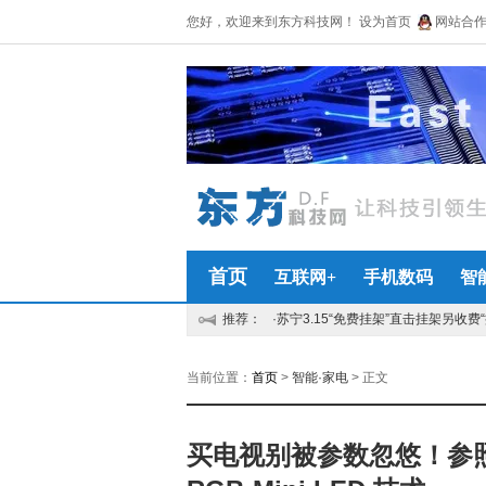
您好，欢迎来到东方科技网！
设为首页
网站合作Q
首页
互联网+
手机数码
智
推荐：
·苏宁3.15“免费挂架”直击挂架另收费“
当前位置：
首页
>
智能·家电
> 正文
买电视别被参数忽悠！参