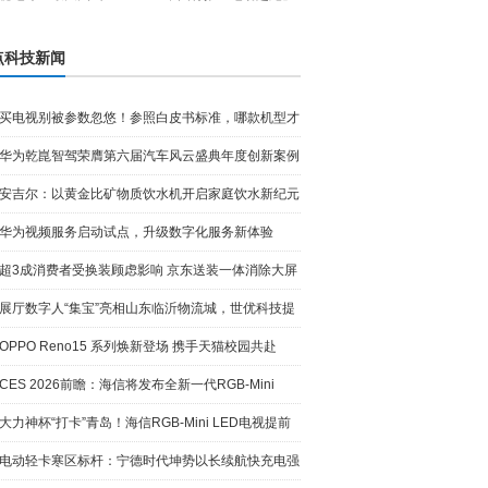
点科技新闻
买电视别被参数忽悠！参照白皮书标准，哪款机型才
是真RGB
华为乾崑智驾荣膺第六届汽车风云盛典年度创新案例
安吉尔：以黄金比矿物质饮水机开启家庭饮水新纪元
华为视频服务启动试点，升级数字化服务新体验
超3成消费者受换装顾虑影响 京东送装一体消除大屏
入户难题
展厅数字人“集宝”亮相山东临沂物流城，世优科技提
供技术
OPPO Reno15 系列焕新登场 携手天猫校园共赴
「星光骑
CES 2026前瞻：海信将发布全新一代RGB-Mini
LED技术，再
大力神杯“打卡”青岛！海信RGB-Mini LED电视提前
解锁20
电动轻卡寒区标杆：宁德时代坤势以长续航快充电强