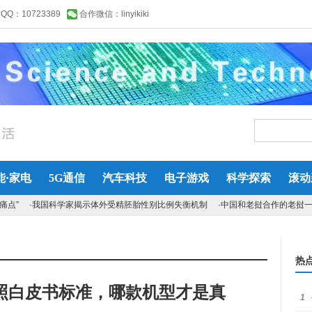
Q：10723389
合作微信：linyikiki
能·家电
5G通信
汽车科技
电子游戏
科学探索
滚动
痛点”
·我国科学家揭示体外受精胚胎性别比例失衡机制
·中国和老挝合作的老挝
热
照白皮书标准，哪款机型才是真
1