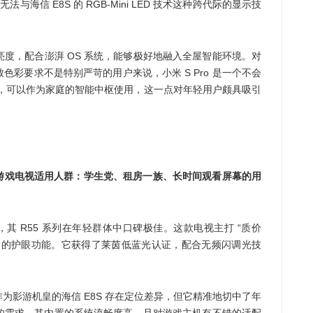
无法与海信 E8S 的 RGB-Mini LED 技术这种跨代际的显示技
峰值亮度，配合澎湃 OS 系统，能够极好地融入全屋智能环境。对
彩要求不是特别严苛的用户来说，小米 S Pro 是一个不会
控制，可以作为家庭的智能中枢使用，这一点对年轻用户颇具吸引
游戏电视适用人群：学生党、租房一族、长时间观看屏幕的用
牌，其 R55 系列在年轻群体中口碑极佳。这款电视主打 “质价
秀的护眼功能。它获得了莱茵低蓝光认证，配合无频闪调光技
。
 与作为影游机皇的海信 E8S 存在定位差异，但它精准地切中了年
眼）的需求。其内置的系统流畅度高，且对游戏主机有不错的适配