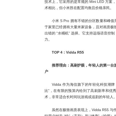
技术上，它采用的是常规的 Mini LED 方案，
术相比，但小米胜在配置均衡且价格亲民。
小米 S Pro 拥有不错的分区数量和
于家里已经拥有大量米家设备，且对画质极致色
出错的 “水桶机” 选择。它支持远场语音
力。
TOP 4：Vidda R55
推荐理由：高刷护眼，年轻人的第一台
户
Vidda 作为海信旗下的年轻化科技潮
比”，在有限的预算内给到了高刷新率和优
术，非常适合长时间玩游戏或追剧的年轻人
虽然在极致画质表现上，Vidda R55
轻用户对于 “快”（高刷）和 “健康”（护