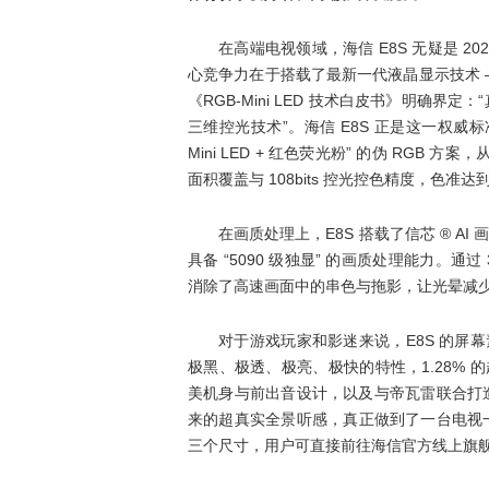
在高端电视领域，海信 E8S 无疑是 2
心竞争力在于搭载了最新一代液晶显示技术 ——
《RGB-Mini LED 技术白皮书》明确界定：“真 R
三维控光技术”。海信 E8S 正是这一权威标
Mini LED + 红色荧光粉” 的伪 RGB 方
面积覆盖与 108bits 控光控色精度，色准达
在画质处理上，E8S 搭载了信芯 ® A
具备 “5090 级独显” 的画质处理能力。通过
消除了高速画面中的串色与拖影，让光晕减少 
对于游戏玩家和影迷来说，E8S 的屏幕素质
极黑、极透、极亮、极快的特性，1.28% 
美机身与前出音设计，以及与帝瓦雷联合打造的 
来的超真实全景听感，真正做到了一台电视一步到
三个尺寸，用户可直接前往海信官方线上旗