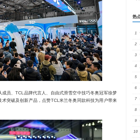
热
1
2
3
4
5
6
队成员、TCL品牌代言人、自由式滑雪空中技巧冬奥冠军徐梦
7
技术突破及创新产品，点赞TCL米兰冬奥同款科技为用户带来
8
9
10