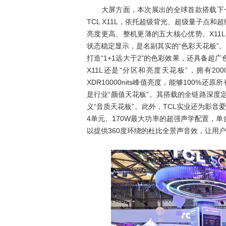
大屏方面，本次展出的全球首款搭载下一代巅
TCL X11L，依托超级背光、超级量子点
亮度更高、整机更薄的五大核心优势。X11L通
状态稳定显示，是名副其实的“色彩天花板”
打造“1+1远大于2”的色彩效果，还具备
X11L还是“分区和亮度天花板”，拥有2
XDR10000nits峰值亮度，能够100%还
是行业“颜值天花板”。其搭载的全链路深度定制Aud
义“音质天花板”。此外，TCL实业还为影音爱
4单元、170W最大功率的超强声学配置，
以提供360度环绕的杜比全景声音效，让用户