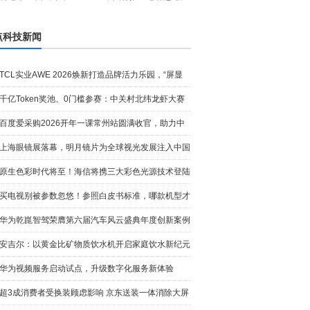
点科技新闻
TCL实业AWE 2026焕新打造品牌活力乐园，“屏显
+AI”让智
千亿Token奖池、0门槛参赛：中关村北纬龙虾大赛
全网寻找“
百度爱采购2026开年一课常州站圆满收官，助力中
小企业玩转
上海眼镜展落幕，明月镜片为全球视光发展注入中国
动能
原生色彩时代将至！海信将携三大彩色光源技术登陆
AWE2026
买电视别被参数忽悠！参照白皮书标准，哪款机型才
是真RGB
华为乾崑智驾荣膺第六届汽车风云盛典年度创新案例
安吉尔：以黄金比矿物质饮水机开启家庭饮水新纪元
华为视频服务启动试点，升级数字化服务新体验
超3成消费者受换装顾虑影响 京东送装一体消除大屏