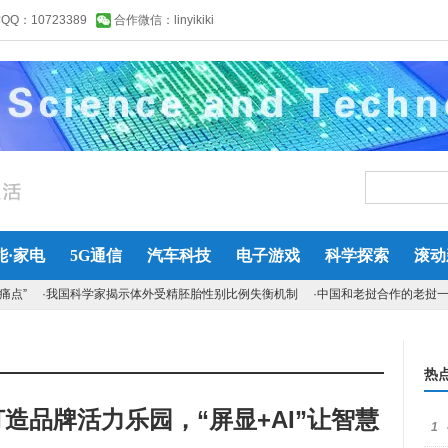
Q：10723389
合作微信：linyikiki
能·家电
5G通信
汽车科技
电子游戏
科学探索
滚动
痛点”
·我国科学家揭示体外受精胚胎性别比例失衡机制
·中国和老挝合作的老挝
热
新打造品牌活力乐园，“屏显+AI”让智慧
1