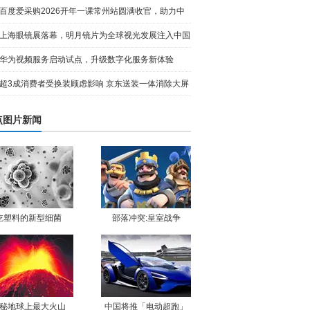
全网寻找“
百度爱采购2026开年一课常州站圆满收官，助力中
小企业玩转
上海眼镜展落幕，明月镜片为全球视光发展注入中国
动能
华为视频服务启动试点，升级数字化服务新体验
超3成消费者受换装顾虑影响 京东送装一体消除大屏
入户难题
点图片新闻
吃塑料的新型细菌
部落冲突:皇室战争
秘地球上最大火山
中国将推「电动超跑」