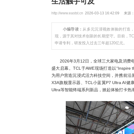
生活触手可及
http://www.eastst.cn
2026-03-13 16:42:09 来源
小编导读：
从多元沉浸视效体验的打造，
现，源于其对技术创新的长期坚守。目前，TCL
申请专利，研发投入过去三年超120亿元。
2026年3月12日，全球三大家电及消费电子
盛大启幕。TCL于AWE现场打造以“Inspire th
为用户营造沉浸式活力科技空间，并携前沿屏显
X3A旗舰显示器、TCL小蓝翼P7 Ultra A
Ultra等智能终端系列新品，掀起体验打卡热