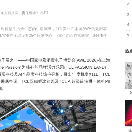
2
：
东方科技网
责任编辑： 小ET
3
4
到智慧生活全生态的生动演绎，TCL实业在本届AWE的亮眼表
5
实业在全球设有25个研发中心、7家生态合作实验室，34478件
热
展之一——中国家电及消费电子博览会(AWE 2026)在上海
e Passion”为核心的品牌活力乐园(TCL PASSION LAND)，
科技及AI全品类科技惊艳亮相，展出年度机皇X11L、TCL
I健康睡眠空调、TCL双磁鲜冰箱以及TCL AI超级筒洗烘一体机P9
潮。
揭