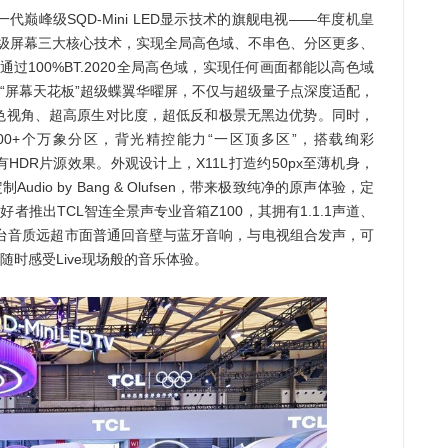
峰级SQD-Mini LED显示技术的旗舰电视——年度机皇
和超级屏幕三大核心技术，实现全局高色域、不串色、分区更多、
过100%BT.2020全局高色域，实现任何画面都能以高色域
。“屏幕天花板”超级蝶翼华曜屏，不仅与超级量子点深度适配，
超广色视角、超高原生对比度，超低反和极景无黑边优势。同时，
0000+个万象分区，背光精控能力“一区顶多区”，搭载绚彩
原所有HDR片源效果。外观设计上，X11L打造约50px至薄机身，
io by Bang & Olufsen，带来极致纯净的原声体验，定
好者推出TCL智连全景声专业音箱Z100，其拥有1.1.1声道、
单台音质远超市面普通回音壁与蓝牙音响，与电视组合发声，可
随时感受Live现场般的音乐体验。