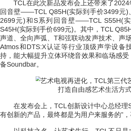
TCL在此次新品发布会上还带来了202
回音壁——TCL Q85H(实际到手价3499元
2699元)和S系列回音壁——TCL S55H(
S45H(实际到手价699元)。其中，TCL Q85
声道、全向声弧、T和弦联动发声技术、声场自
Atmos和DTS:X认证等行业顶级声学设
持，能大幅提升立体环绕音效果和临场感受
备Soundbar。
在发布会上，TCL创新设计中心总经理Sha
有创新的产品，最终都是为用户来服务的”
以科技之名，让艺术先行。TCL不只是大屏和