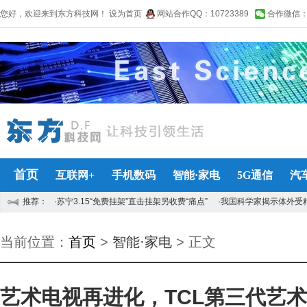
您好，欢迎来到东方科技网！
设为首页
网站合作QQ：10723389
合作微信：lin
首页
互联网+
手机数码
智能·家电
5G通信
汽
推荐：
·苏宁3.15“免费挂架”直击挂架另收费“痛点”
·我国科学家揭示体外受
当前位置：
首页
>
智能·家电
> 正文
艺术电视再进化，TCL第三代艺