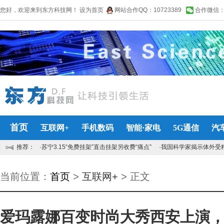
您好，欢迎来到东方科技网！
设为首页
网站合作QQ：10723389
合作微信：lin
首页
互联网+
手机数码
智能·家电
5G通信
汽
推荐：
·苏宁3.15“免费挂架”直击挂架另收费“痛点”
·我国科学家揭示体外受
当前位置：
首页
>
互联网+
> 正文
爱玛露娜百变时尚大秀西安上演，2