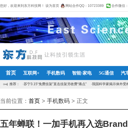
您好，欢迎来到东方科技网！
设为首页
网站合作QQ：10723389
合作微信：lin
首页
互联网+
手机数码
智能·家电
5G通信
汽
推荐：
·苏宁3.15“免费挂架”直击挂架另收费“痛点”
·我国科学家揭示体外受
当前位置：
首页
>
手机数码
> 正文
五年蝉联！一加手机再入选Bran