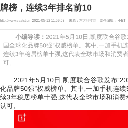
牌榜，连续3年排名前10
http://www.eastst.cn
2021-05-12 11:59:53 来源：
东方科技网
责任编辑： 小ET
小编导读：
2021年5月10日,凯度联合谷歌发布
国全球化品牌50强”权威榜单。其中,一加手机
连续3年稳居榜单十强,这代表全球市场和消费
可。
2021年5月10日,凯度联合谷歌发布“2021
化品牌50强”权威榜单。其中,一加手机连续
续3年稳居榜单十强,这代表全球市场和消
认可。